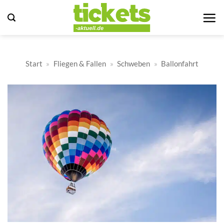
Zum
Inhalt
springen
Start
»
Fliegen & Fallen
»
Schweben
»
Ballonfahrt