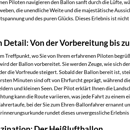
nen Piloten navigieren den Ballon sanft durch die Lüfte,
weben, die unendliche Weite und die majestätische Aussich
spannung und des puren Glücks. Dieses Erlebnis ist nicht n
m Detail: Von der Vorbereitung bis z
m Treffpunkt, wo Sie von Ihrem erfahrenen Piloten begrüß
rd der Ballon vorbereitet. Sie werden Zeuge, wie sich der r
der die Vorfreude steigert. Sobald der Ballon bereit ist, st
rsten Minuten sind oft von Ehrfurcht geprägt, während die
ldern und kleinen Seen. Der Pilot erklärt Ihnen die Landsch
htung kann die Route variieren, was jede Fahrt zu einem e
nfahrertaufe, bei der Sie zum Ehren-Ballonfahrer ernannt u
rinnerungsurkunde rundet dieses unvergessliche Erlebnis 
zination: Der Heißluftballon