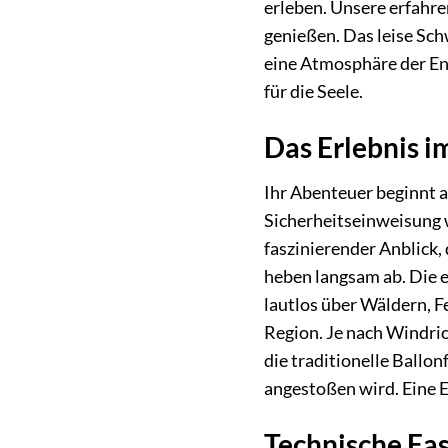
erleben. Unsere erfahre
genießen. Das leise Sch
eine Atmosphäre der Ent
für die Seele.
Das Erlebnis i
Ihr Abenteuer beginnt a
Sicherheitseinweisung wi
faszinierender Anblick, 
heben langsam ab. Die e
lautlos über Wäldern, Fe
Region. Je nach Windric
die traditionelle Ballo
angestoßen wird. Eine E
Technische Fas