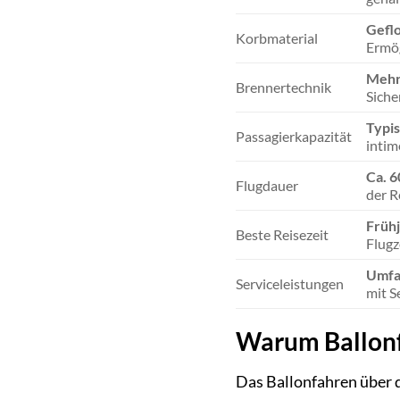
Gefl
Korbmaterial
Ermög
Mehr
Brennertechnik
Siche
Typis
Passagierkapazität
intim
Ca. 6
Flugdauer
der R
Frühj
Beste Reisezeit
Flugz
Umfa
Serviceleistungen
mit S
Warum Ballonf
Das Ballonfahren über d