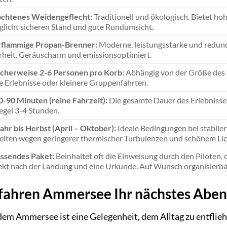
ochtenes Weidengeflecht:
Traditionell und ökologisch. Bietet hoh
licht sicheren Stand und gute Rundumsicht.
flammige Propan-Brenner:
Moderne, leistungsstarke und redund
rheit. Geräuscharm und emissionsoptimiert.
cherweise 2-6 Personen pro Korb:
Abhängig von der Größe des 
e Erlebnisse oder kleinere Gruppenfahrten.
0-90 Minuten (reine Fahrzeit):
Die gesamte Dauer des Erlebnisses
egel 3-4 Stunden.
ahr bis Herbst (April – Oktober):
Ideale Bedingungen bei stabile
eiten wegen geringerer thermischer Turbulenzen und schönem Lic
ssendes Paket:
Beinhaltet oft die Einweisung durch den Piloten, di
ekt nach der Landung und eine Urkunde. Auf Wunsch organisierbar:
ahren Ammersee Ihr nächstes Abente
em Ammersee ist eine Gelegenheit, dem Alltag zu entfliehe