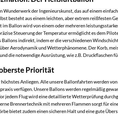
ein Wunderwerk der Ingenieurskunst, das auf einem einfach
selbst besteht aus einem leichten, aber extrem reißfesten
ft im Ballon wird von einem oder mehreren leistungsstark
räzise Steuerung der Temperatur ermöglicht es dem Piloten
s Ballons indirekt, indem er die verschiedenen Windschich
n über Aerodynamik und Wetterphänomene. Der Korb, meist
e und die notwendige Ausrüstung, wie z.B. Druckflaschen fü
oberste Priorität
er höchstes Anliegen. Alle unsere Ballonfahrten werden von
ugpraxis verfügen. Unsere Ballons werden regelmäßig gewa
Vor jedem Flug wird eine detaillierte Wetterprüfung durc
rne Brennertechnik mit mehreren Flammen sorgt für eine z
rbe bietet zudem einen sicheren Halt und eine gute Übersic