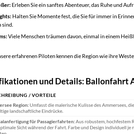
eßer:
Erleben Sie ein sanftes Abenteuer, das Ruhe und Aufre
ghts:
Halten Sie Momente fest, die Sie für immer in Erinne
 sind.
ms:
Viele Menschen träumen davon, einmal in einem Heißl
sere erfahrenen Piloten kennen die Region wie ihre Westen
fikationen und Details: Ballonfahr
CHREIBUNG / VORTEILE
rsee Region:
Umfasst die malerische Kulisse des Ammersees, die 
ältige landschaftliche Eindrücke.
alanfertigung für Passagierfahrten:
Aus robustem, hochfestem Rip
ptimale Sicht während der Fahrt. Farbe und Design individuell je 
ten.