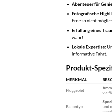
Abenteuer für Geni
Fotografische Highli
Erde so nicht möglich
Erfüllung eines Trau
wahr!
Lokale Expertise:
Un
informative Fahrt.
Produkt-Spezi
MERKMAL
BES
Amme
Fluggebiet
vielf
Spezi
Ballontyp
und o
gehal