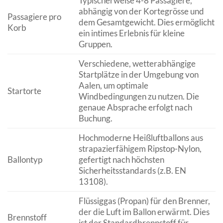
Typischerweise 4-8 Passagiere,
abhängig von der Kortegrösse und
Passagiere pro
dem Gesamtgewicht. Dies ermöglicht
Korb
ein intimes Erlebnis für kleine
Gruppen.
Verschiedene, wetterabhängige
Startplätze in der Umgebung von
Aalen, um optimale
Startorte
Windbedingungen zu nutzen. Die
genaue Absprache erfolgt nach
Buchung.
Hochmoderne Heißluftballons aus
strapazierfähigem Ripstop-Nylon,
Ballontyp
gefertigt nach höchsten
Sicherheitsstandards (z.B. EN
13108).
Flüssiggas (Propan) für den Brenner,
der die Luft im Ballon erwärmt. Dies
Brennstoff
ist der Standardbrennstoff für