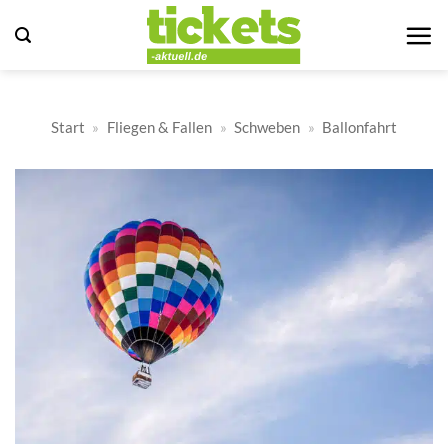
Zum
Inhalt
springen
Start
»
Fliegen & Fallen
»
Schweben
»
Ballonfahrt