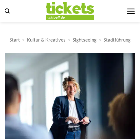
Zum
Inhalt
springen
Start
»
Kultur & Kreatives
»
Sightseeing
»
Stadtführung