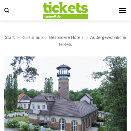
Zum
Inhalt
springen
Start
»
Kurzurlaub
»
Besondere Hotels
»
Außergewöhnliche
Hotels