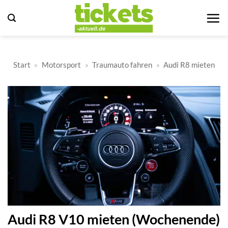
Zum
Inhalt
springen
Start
»
Motorsport
»
Traumauto fahren
»
Audi R8 mieten
Audi R8 V10 mieten (Wochenende)