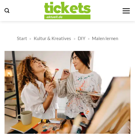
Zum
Inhalt
springen
Start
»
Kultur & Kreatives
»
DIY
»
Malen lernen