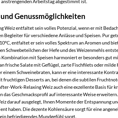
 anstrengenden Arbeitstag abgestimmt ist.
und Genussmöglichkeiten
 Weiz entfaltet sein volles Potenzial, wenn er mit Bedach
 Begleiter für verschiedene Anlässe und Speisen. Pur get
0°C, entfaltet er sein volles Spektrum an Aromen und biet
inen Schwebeteilchen der Hefe und des Weizenmehls entsteh
 Kombination mit Speisen harmoniert er besonders gut mit
n frische Salate mit Geflügel, zarte Fischfilets oder mild
er einem Schweinebraten, kann er eine interessante Kontra
t fruchtigen Desserts an, bei denen die subtilen Frucht
After-Work-Relaxing Weiz auch eine exzellente Basis für kre
das Geschmacksprofil auf interessante Weise erweitern. 
iz darauf ausgelegt, Ihnen Momente der Entspannung und 
dient haben. Die dezente Kohlensäure sorgt für eine ange
 ein befriedigendes Mundgefühl sorgt.