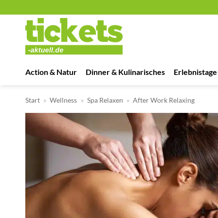
Zum
Inhalt
springen
Action & Natur
Dinner & Kulinarisches
Erlebnistage
Start
»
Wellness
»
Spa Relaxen
»
After Work Relaxing