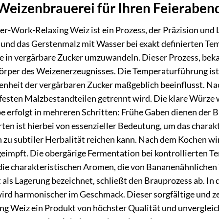
Weizenbrauerei für Ihren Feieraben
er-Work-Relaxing Weiz ist ein Prozess, der Präzision und 
 und das Gerstenmalz mit Wasser bei exakt definierten T
ke in vergärbare Zucker umzuwandeln. Dieser Prozess, beka
rper des Weizenerzeugnisses. Die Temperaturführung ist h
enheit der vergärbaren Zucker maßgeblich beeinflusst. Nach
 festen Malzbestandteilen getrennt wird. Die klare Würz
 erfolgt in mehreren Schritten: Frühe Gaben dienen der B
en ist hierbei von essenzieller Bedeutung, um das charakte
n zu subtiler Herbalität reichen kann. Nach dem Kochen wi
eimpft. Die obergärige Fermentation bei kontrollierten T
 die charakteristischen Aromen, die von Bananenähnlichen
t als Lagerung bezeichnet, schließt den Brauprozess ab. In 
wird harmonischer im Geschmack. Dieser sorgfältige und z
g Weiz ein Produkt von höchster Qualität und unvergleich