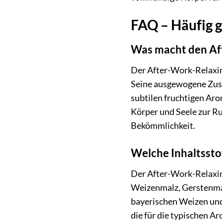
FAQ – Häufig g
Was macht den Aft
Der After-Work-Relaxing
Seine ausgewogene Zus
subtilen fruchtigen Ar
Körper und Seele zur R
Bekömmlichkeit.
Welche Inhaltssto
Der After-Work-Relaxin
Weizenmalz, Gerstenmal
bayerischen Weizen und 
die für die typischen A