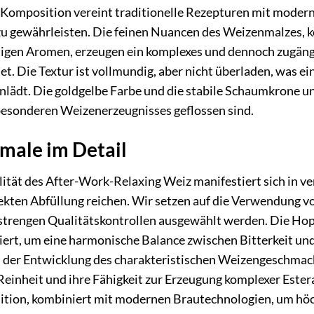
e Komposition vereint traditionelle Rezepturen mit moder
u gewährleisten. Die feinen Nuancen des Weizenmalzes, k
igen Aromen, erzeugen ein komplexes und dennoch zugängli
et. Die Textur ist vollmundig, aber nicht überladen, was
lädt. Die goldgelbe Farbe und die stabile Schaumkrone unt
 besonderen Weizenerzeugnisses geflossen sind.
male im Detail
ität des After-Work-Relaxing Weiz manifestiert sich in v
rfekten Abfüllung reichen. Wir setzen auf die Verwendung
 strengen Qualitätskontrollen ausgewählt werden. Die Hop
iert, um eine harmonische Balance zwischen Bitterkeit und 
 der Entwicklung des charakteristischen Weizengeschmack
e Reinheit und ihre Fähigkeit zur Erzeugung komplexer Este
dition, kombiniert mit modernen Brautechnologien, um hö