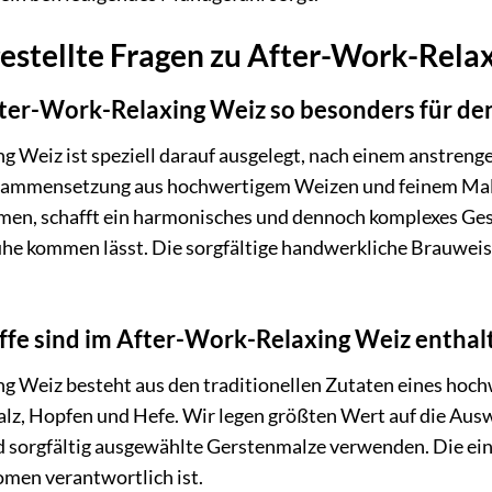
estellte Fragen zu After-Work-Rela
er-Work-Relaxing Weiz so besonders für de
 Weiz ist speziell darauf ausgelegt, nach einem anstren
ammensetzung aus hochwertigem Weizen und feinem Malz,
omen, schafft ein harmonisches und dennoch komplexes Ges
uhe kommen lässt. Die sorgfältige handwerkliche Brauweis
ffe sind im After-Work-Relaxing Weiz enthal
g Weiz besteht aus den traditionellen Zutaten eines hoc
z, Hopfen und Hefe. Wir legen größten Wert auf die Auswa
sorgfältig ausgewählte Gerstenmalze verwenden. Die eing
romen verantwortlich ist.