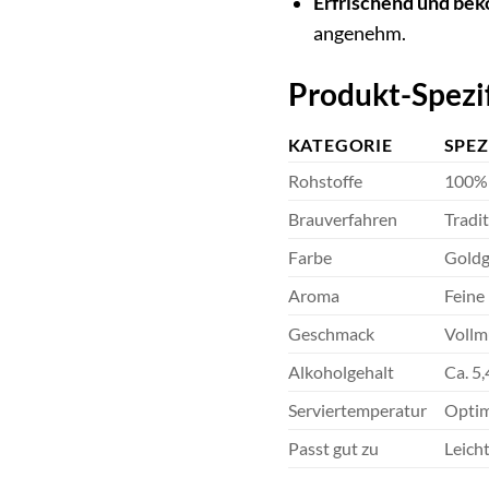
Erfrischend und be
angenehm.
Produkt-Spezi
KATEGORIE
SPEZ
Rohstoffe
100% 
Brauverfahren
Tradi
Farbe
Goldge
Aroma
Feine
Geschmack
Vollm
Alkoholgehalt
Ca. 5,
Serviertemperatur
Optim
Passt gut zu
Leicht