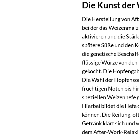
Die Kunst der 
Die Herstellung von Aft
bei der das Weizenmalz
aktivieren und die Stär
spätere Süße und den Kö
die genetische Beschaff
flüssige Würze von den
gekocht. Die Hopfengabe
Die Wahl der Hopfensort
fruchtigen Noten bis hi
speziellen Weizenhefe g
Hierbei bildet die Hefe
können. Die Reifung, of
Getränk klärt sich und 
dem After-Work-Relaxin