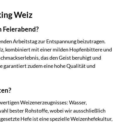
xing Weiz
n Feierabend?
genden Arbeitstag zur Entspannung beizutragen.
 kombiniert mit einer milden Hopfenbittere und
chmackserlebnis, das den Geist beruhigt und
e garantiert zudem eine hohe Qualität und
ten?
hwertigen Weizenerzeugnisses: Wasser,
hl bester Rohstoffe, wobei wir ausschließlich
esetzte Hefe ist eine spezielle Weizenhefekultur,