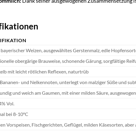
kömmlich:
Dank seiner ausgewogenen Zusammensetzung ist e
fikationen
IFIKATION
bayerischer Weizen, ausgewähltes Gerstenmalz, edle Hopfensorte
tionelle obergärige Brauweise, schonende Gärung, sorgfältige Reif
lb mit leicht rötlichen Reflexen, naturtrüb
 Bananen- und Nelkennoten, unterlegt von malziger Süße und subt
undig und weich am Gaumen, mit einer milden Säure, ausgewogen
4% Vol.
al bei 8-10°C
en Vorspeisen, Fischgerichten, Geflügel, milden Käsesorten, aber