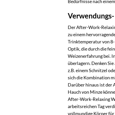
Bedürfnisse nach einem
Verwendungs- 
Der After-Work-Relaxing
zu einem hervorragenden
Trinktemperatur von 8-1
Optik, die durch die fe
Weizenerfahrung bei. In
überlagern. Denken Sie a
z.B. einem Schnitzel od
sich die Kombination mi
Darüber hinaus ist der 
Hauch von Minze können 
After-Work-Relaxing We
arbeitsreichen Tag ver
vollmundige Körper für