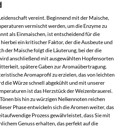
d
Leidenschaft vereint. Beginnend mit der Maische,
emperaturen vermischt werden, um die Enzyme zu
nnt als Einmaischen, ist entscheidend für die
ierbei ein kritischer Faktor, der die Ausbeute und
 der Maische folgt die Läuterung, bei der die
e wird anschließend mit ausgewählten Hopfensorten
itterkeit, spätere Gaben zur Aromaübertragung.
ristische Aromaprofil zu erzielen, das von leichten
rd die Würze schnell abgekühlt und mit unserer
emperaturen ist das Herzstück der Weizenbrauerei.
 Tönen bis hin zu würzigen Nelkennoten reichen
dieser Phase entwickeln sich die Aromen weiter, das
eitaufwendige Prozess gewährleistet, dass Sie mit
lichem Genuss erhalten, das perfekt auf die