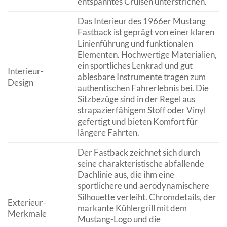
entspanntes Cruisen unterstrichen.
Das Interieur des 1966er Mustang
Fastback ist geprägt von einer klaren
Linienführung und funktionalen
Elementen. Hochwertige Materialien,
ein sportliches Lenkrad und gut
Interieur-
ablesbare Instrumente tragen zum
Design
authentischen Fahrerlebnis bei. Die
Sitzbezüge sind in der Regel aus
strapazierfähigem Stoff oder Vinyl
gefertigt und bieten Komfort für
längere Fahrten.
Der Fastback zeichnet sich durch
seine charakteristische abfallende
Dachlinie aus, die ihm eine
sportlichere und aerodynamischere
Silhouette verleiht. Chromdetails, der
Exterieur-
markante Kühlergrill mit dem
Merkmale
Mustang-Logo und die