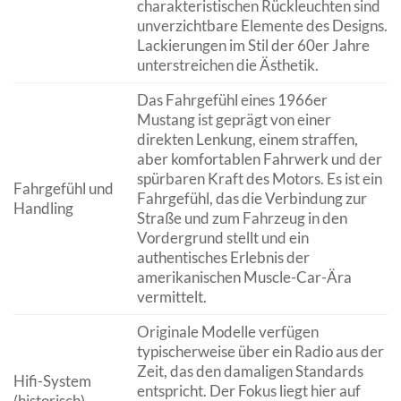
charakteristischen Rückleuchten sind
unverzichtbare Elemente des Designs.
Lackierungen im Stil der 60er Jahre
unterstreichen die Ästhetik.
Das Fahrgefühl eines 1966er
Mustang ist geprägt von einer
direkten Lenkung, einem straffen,
aber komfortablen Fahrwerk und der
spürbaren Kraft des Motors. Es ist ein
Fahrgefühl und
Fahrgefühl, das die Verbindung zur
Handling
Straße und zum Fahrzeug in den
Vordergrund stellt und ein
authentisches Erlebnis der
amerikanischen Muscle-Car-Ära
vermittelt.
Originale Modelle verfügen
typischerweise über ein Radio aus der
Zeit, das den damaligen Standards
Hifi-System
entspricht. Der Fokus liegt hier auf
(historisch)